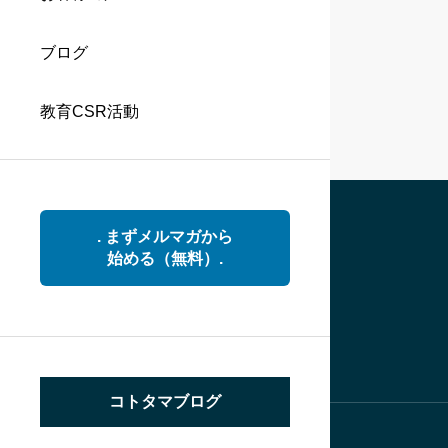
ブログ
教育CSR活動
. まずメルマガから
始める（無料）.
コトタマブログ