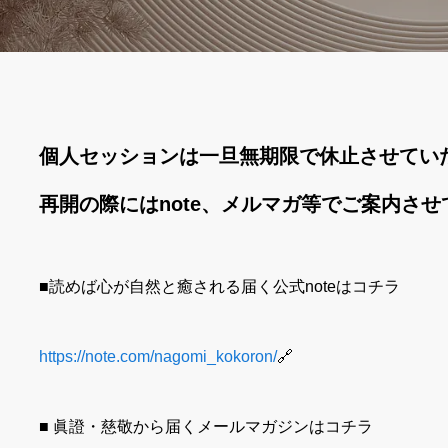
個人セッションは一旦無期限で休止させてい
再開の際にはnote、メルマガ等でご案内さ
■読めば心が自然と癒される届く公式noteはコチラ
https://note.com/nagomi_kokoron/
🔗
■ 眞證・慈敬から届くメールマガジンはコチラ