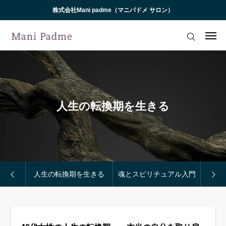
株式会社Mani padme（マニパドメ サロン）
ログイン
私たちについて（プロフィール）
プライベートセッション
人生の転換期を生きる
人生180度転換コンサルティング（LCC）
魂心道 -KOSHINTO-（月例講話）
イベント・お知らせ
人生の転換期を生きる
魂とスピリチュアル入門
メディア・書籍
お客様の声